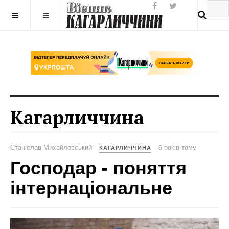
Разработка сайтов
Кагарличчина
Станіслав Михайловський
6 років тому
КАГАРЛИЧЧИНА
Господар - поняття
інтернаціональне