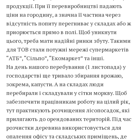
продукції. При її перевиробництві падають
ціни на городину, а значна її частина через
відсутність попиту перегниває у складах або ж
приорюється прямо в полі. Щоб уникнути
цього, треба мати надійні ринки збуту. Такими
для ТОВ стали потужні мережі супермаркетів
“АТБ”, “Сільпо”, “Екомаркет” та інші.
На день нашого перебування (1 листопада) у
господарстві ще тривало збирання врожаю,
зокрема, капусти. А на складах люди
перебирали і складували у сітки моркву. Щоб
забезпечити працівникам роботу на цілий рік,
тут практикують розчищення лісопосадок, які
прилягають до орендованих територій. Під час
розчистки деревина використовується для
опалення офісу та складських приміщень, де